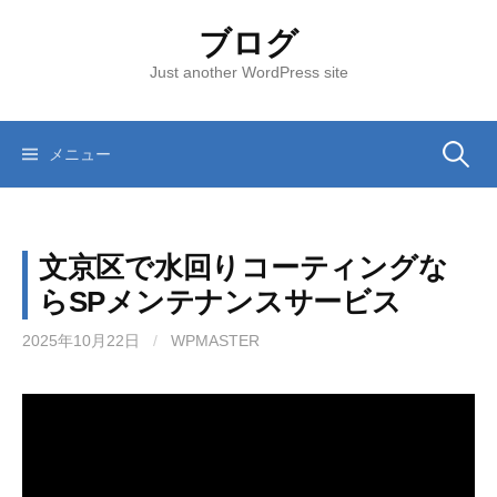
コ
ブログ
ン
テ
Just another WordPress site
ン
ツ
へ
メニュー
検
ス
キ
索
ッ
文京区で水回りコーティングな
プ
:
らSPメンテナンスサービス
2025年10月22日
/
WPMASTER