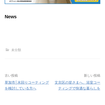
News
未分類
古い投稿
新しい投稿
草加市│水回りコーティング
文京区の皆さまへ、浴室コー
投
を検討している方へ
ティングで快適な暮らしを
稿