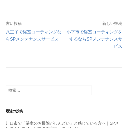
古い投稿
新しい投稿
八王子で浴室コーティングな
小平市で浴室コーティングを
投
らSPメンテナンスサービス
するならSPメンテナンスサ
ービス
稿
ナ
ビ
ゲ
検
ー
索
:
シ
ョ
最近の投稿
ン
川口市で「浴室のお掃除がしんどい」と感じている方へ｜SPメ