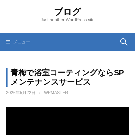
コ
ブログ
ン
テ
Just another WordPress site
ン
ツ
へ
メニュー
検
ス
キ
索
ッ
青梅で浴室コーティングならSP
プ
:
メンテナンスサービス
2026年5月22日
/
WPMASTER