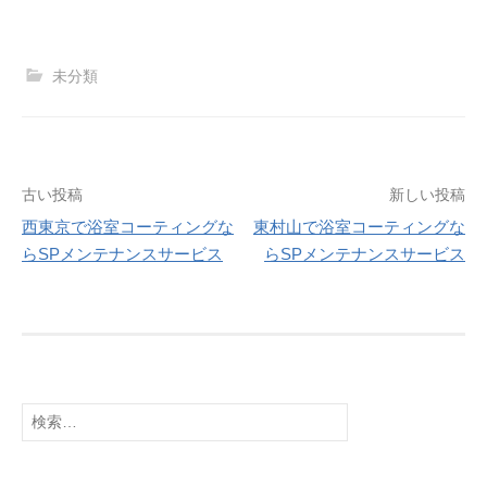
未分類
古い投稿
新しい投稿
西東京で浴室コーティングな
東村山で浴室コーティングな
投
らSPメンテナンスサービス
らSPメンテナンスサービス
稿
ナ
ビ
ゲ
検
索
ー
: