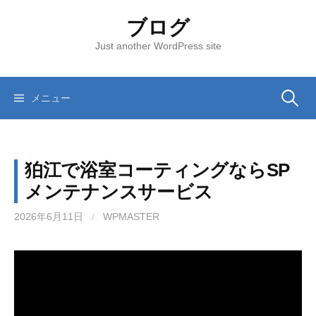
コ
ブログ
ン
テ
Just another WordPress site
ン
ツ
へ
メニュー
検
ス
キ
索
ッ
狛江で浴室コーティングならSP
プ
:
メンテナンスサービス
2026年6月11日
/
WPMASTER