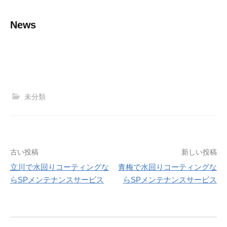
News
未分類
古い投稿
新しい投稿
立川で水回りコーティングな
青梅で水回りコーティングな
投
らSPメンテナンスサービス
らSPメンテナンスサービス
稿
ナ