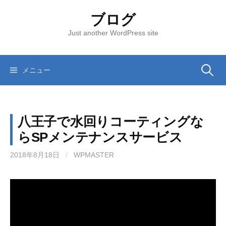
コ
ブログ
ン
テ
Just another WordPress site
ン
ツ
へ
メニュー
検
ス
キ
索
ッ
八王子で水回りコーティングな
プ
:
らSPメンテナンスサービス
2018年8月18日
/
WPMASTER