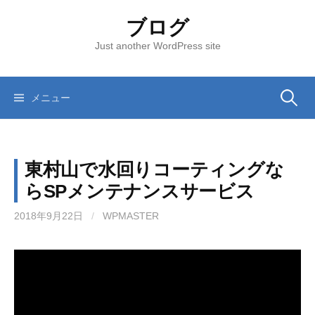
コ
ブログ
ン
テ
Just another WordPress site
ン
ツ
へ
メニュー
検
ス
キ
索
ッ
東村山で水回りコーティングな
プ
:
らSPメンテナンスサービス
2018年9月22日
/
WPMASTER