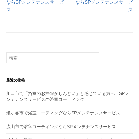
投
ならSPメンテナンスサービ
ならSPメンテナンスサービ
ス
ス
稿
ナ
ビ
ゲ
検
ー
索
:
シ
ョ
最近の投稿
ン
川口市で「浴室のお掃除がしんどい」と感じている方へ｜SPメ
ンテナンスサービスの浴室コーティング
鎌ヶ谷市で浴室コーティングならSPメンテナンスサービス
流山市で浴室コーティングならSPメンテナンスサービス