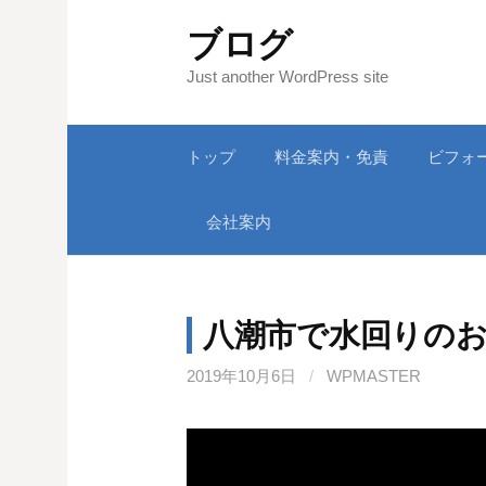
コ
ブログ
ン
テ
Just another WordPress site
ン
ツ
トップ
料金案内・免責
ビフォ
へ
ス
キ
会社案内
ッ
プ
八潮市で水回りの
2019年10月6日
/
WPMASTER