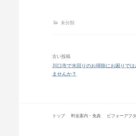
未分類
古い投稿
川口市で水回りのお掃除にお困りでは
投
ませんか？
稿
ナ
ビ
トップ
料金案内・免責
ビフォーアフ
ゲ