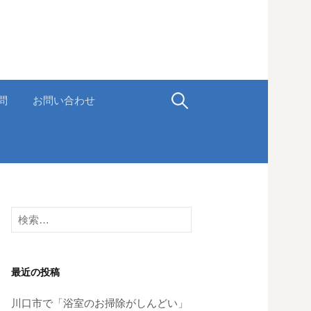
問
お問い合わせ
検
索
:
検
索
:
最近の投稿
川口市で「浴室のお掃除がしんどい」